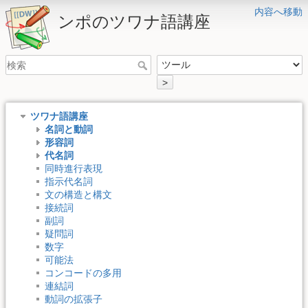
内容へ移動
ンポのツワナ語講座
>
ツワナ語講座
名詞と動詞
形容詞
代名詞
同時進行表現
指示代名詞
文の構造と構文
接続詞
副詞
疑問詞
数字
可能法
コンコードの多用
連結詞
動詞の拡張子