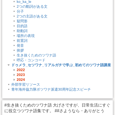
ko_ka_le
2つの動詞がある文
分子
2つの主語がある文
疑問形
目的語
助動詞
場所の表現
前置詞
発音
挨拶
生き抜くためのツワナ語
呼応・コンコード
ドゥメラ_セツワナ_リアルガチで学ぶ_初めてのツワナ語講座
2022
2023
2024
外部学習リソース
青年海外協力隊ボツワナ派遣30周年記念スピーチ
#生き抜くためのツワナ語 大げさですが、日常生活にすぐ
に役立つツワナ語集です。 ##さようなら・ありがとう