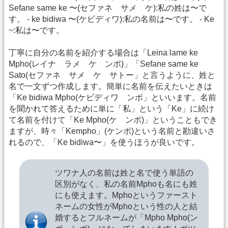
Sefane same ke 〜(セファネ サメ ケ):私の姓は〜で
す。 - ke bidiwa 〜(ケビディワ):私の名前は〜です。 - Ke
~:私は〜です。
丁寧に自分の名前を紹介する場合は「Leina lame ke
Mpho(レイナ ラメ ケ ンポ)」「Sefane same ke
Sato(セファネ サメ ケ サトー」と言うように、姓と
名で一文ずつ作成します。簡単に名前を伝えたいときは
「Ke bidiwa Mpho(ケビディワ ンポ」といいます。名前
を聞かれて答えるために単に「私」という「Ke」に続け
て名前を付けて「Ke Mpho(ケ ンポ)」ということもでき
ますが、時々「Kempho」(ケンポ)という名前と勘違いさ
れるので、「Ke bidiwa〜」を使うほうが良いです。
ツワナ人の名前は姓と名で使う単語の
区別がなく、私の名前Mphoも名にも姓
にも使えます。Mphoというファースト
ネームの女性がMphoという性の人と結
婚するとフルネームが「Mpho Mpho(ン