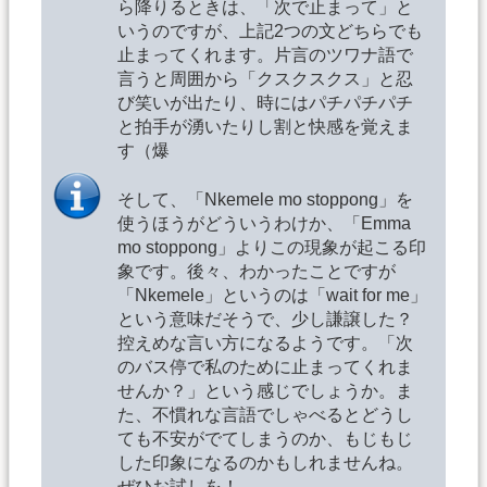
ら降りるときは、「次で止まって」と
いうのですが、上記2つの文どちらでも
止まってくれます。片言のツワナ語で
言うと周囲から「クスクスクス」と忍
び笑いが出たり、時にはパチパチパチ
と拍手が湧いたりし割と快感を覚えま
す（爆
そして、「Nkemele mo stoppong」を
使うほうがどういうわけか、「Emma
mo stoppong」よりこの現象が起こる印
象です。後々、わかったことですが
「Nkemele」というのは「wait for me」
という意味だそうで、少し謙譲した？
控えめな言い方になるようです。「次
のバス停で私のために止まってくれま
せんか？」という感じでしょうか。ま
た、不慣れな言語でしゃべるとどうし
ても不安がでてしまうのか、もじもじ
した印象になるのかもしれませんね。
ぜひお試しを！